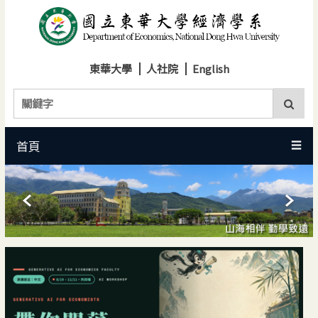
跳
到
主
要
東華大學
人社院
English
內
容
區
首頁
☰